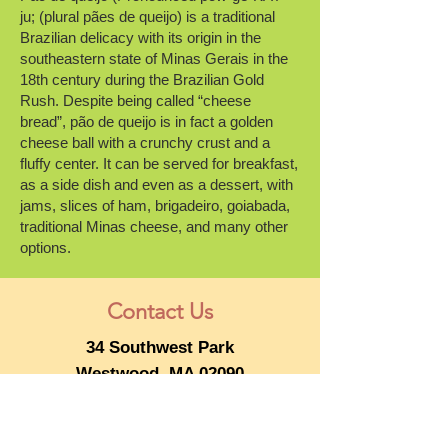
ju; (plural pães de queijo) is a traditional
Brazilian delicacy with its origin in the
southeastern state of Minas Gerais in the
18th century during the Brazilian Gold
Rush. Despite being called “cheese
bread”, pão de queijo is in fact a golden
cheese ball with a crunchy crust and a
fluffy center. It can be served for breakfast,
as a side dish and even as a dessert, with
jams, slices of ham, brigadeiro, goiabada,
traditional Minas cheese, and many other
options.
Contact Us
34 Southwest Park
Westwood, MA 02090
781.366.9021
rita@cozinhagourmetfoods.com